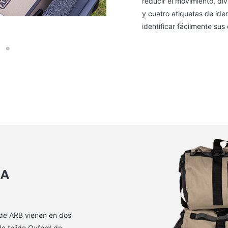
reducir el movimiento, di
y cuatro etiquetas de ide
identificar fácilmente sus
 A
 de ARB vienen en dos
e tejido Oxford de