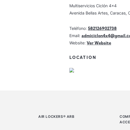
Multiservicios Ciclón 4x4
Avenida Bellas Artes, Caracas, C
582126902738
Teléfono:
admiciclon4x4@gmail.
Email:
Ver Website
Website:
LOCATION
AIR LOCKERS® ARB
COMP
ACCE