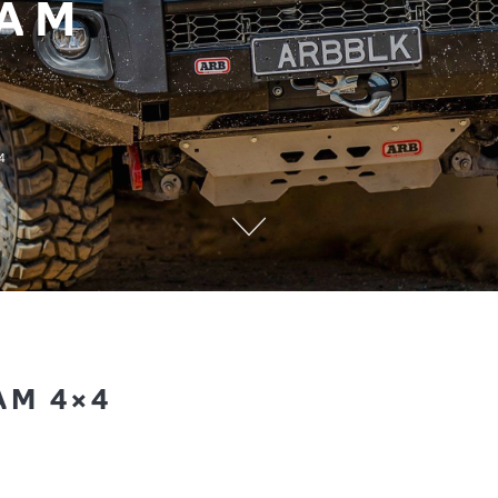
EAM
4
AM 4×4