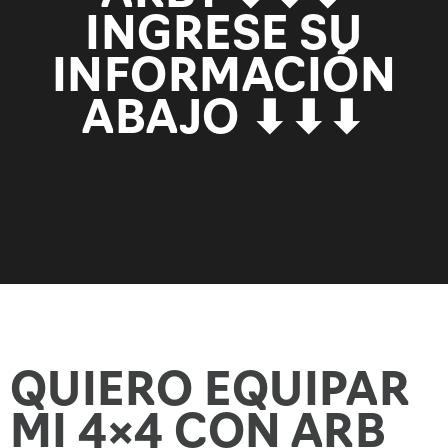
INGRESE SU
INFORMACIÓN
ABAJO ⬇⬇⬇
QUIERO EQUIPAR
MI 4×4 CON ARB